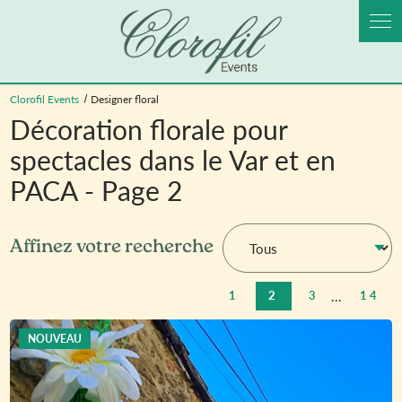
Panneau de gestion des cookies
Clorofil Events
Designer floral
Décoration florale pour
spectacles dans le Var et en
PACA - Page 2
Affinez votre recherche
...
1
2
3
14
NOUVEAU