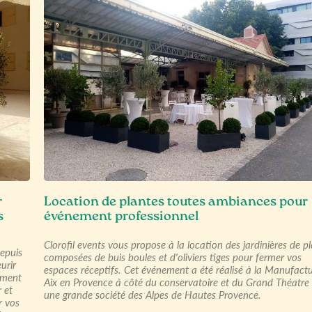
r
Location de plantes toutes ambiances pour
s
événement professionnel
Clorofil events vous propose à la location des jardinières de p
depuis
composées de buis boules et d'oliviers tiges pour fermer vos
urir
espaces réceptifs. Cet événement a été réalisé à la Manufact
ement
Aix en Provence à côté du conservatoire et du Grand Théatre
 et
une grande société des Alpes de Hautes Provence.
r vos