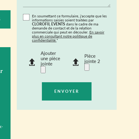
En soumettant ce formulaire, j'accepte que les
S
informations saisies soient traitées par
CLOROFIL EVENTS
dans le cadre de ma
demande de contact et de la relation
commerciale qui peut en découler.
En savoir
plus en consultant notre politique de
confidentialité.
*
Ajouter
Pièce
une pièce
jointe 2
jointe
ur
x-