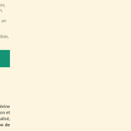
es,
n,
a un
isée,
S
leine
ion et
lisé,
on de