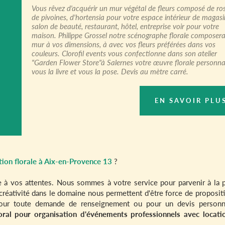
Vous rêvez d'acquérir un mur végétal de fleurs composé de ros
de pivoines, d'hortensia pour votre espace intérieur de magasi
salon de beauté, restaurant, hôtel, entreprise voir pour votre
maison. Philippe Grossel notre scénographe florale composer
mur à vos dimensions, à avec vos fleurs préférées dans vos
couleurs. Clorofil events vous confectionne dans son atelier
"Garden Flower Store"à Salernes votre œuvre florale personnal
vous la livre et vous la pose. Devis au mètre carré.
EN SAVOIR PLU
ation florale à Aix-en-Provence 13
?
 à vos attentes. Nous sommes à votre service pour parvenir à la p
réativité dans le domaine nous permettent d'être force de proposit
our toute demande de renseignement ou pour un devis personna
loral pour organisation d'événements professionnels avec locati