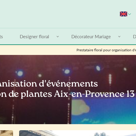
S
ts
Designer floral
Décorateur Mariage
D
Prestataire floral pour organisation 
ganisation d'événements
on de plantes Aix-en-Provence 13