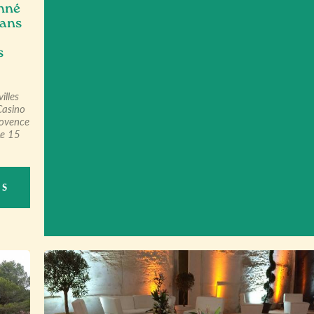
onné
dans
s
illes
Casino
rovence
Le 15
US