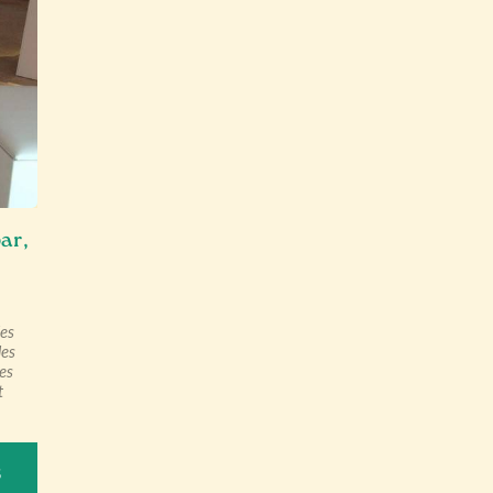
bar,
les
les
es
t
S