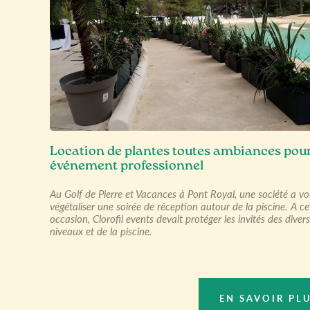
Location de plantes toutes ambiances pou
événement professionnel
Au Golf de Pierre et Vacances à Pont Royal, une société a vo
végétaliser une soirée de réception autour de la piscine. A ce
occasion, Clorofil events devait protéger les invités des diver
niveaux et de la piscine.
EN SAVOIR PL