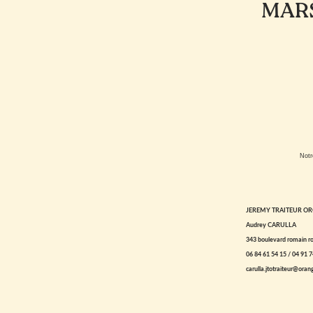
MARS
Notr
JEREMY TRAITEUR O
Audrey CARULLA
343 boulevard romain ro
06 84 61 54 15 / 04 91 7
carulla.jtotraiteur@orang