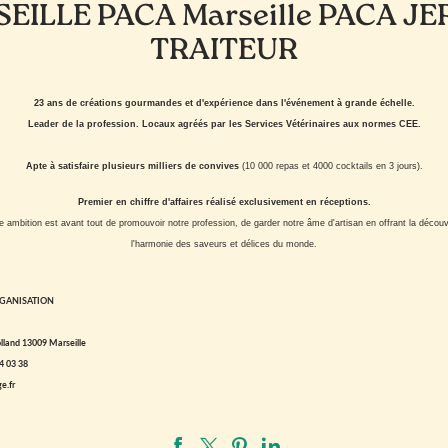
EILLE PACA Marseille PACA J
TRAITEUR
23 ans de créations gourmandes et d'expérience dans l'événement à grande échelle.
Leader de la profession. Locaux agréés par les Services Vétérinaires aux normes CEE.
Apte à satisfaire plusieurs milliers de convives
(10 000 repas et 4000 cocktails en 3 jours).
Premier en chiffre d'affaires réalisé exclusivement en réceptions.
e ambition est avant tout de promouvoir notre profession, de garder notre âme d'artisan en offrant la découv
l'harmonie des saveurs et délices du monde.
RGANISATION
lland 13009 Marseille
4 03 38
e.fr