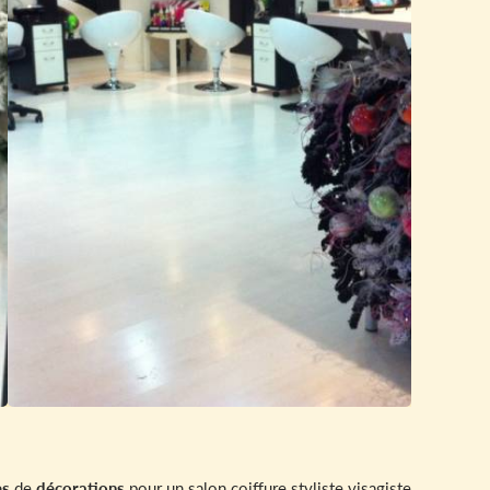
es
de
décorations
pour un salon coiffure styliste visagiste