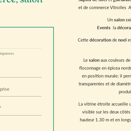
rce, salon
et de commerce Vitrolles A
Un
salon coi
Events
la
décora
Cette
décoration
de
noel
es
ligatoires
Le
salon
aux couleurs de 
floconnage en épicea nordma
en position murale; il per
transparentes et de diamètr
prise
produi
La vitrine étroite accueille
*
visible sur les deux côtés
hauteur 1.30 m et en longue