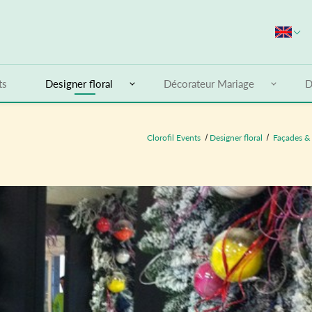
S
ts
Designer floral
Décorateur Mariage
D
Clorofil Events
Designer floral
Façades & 