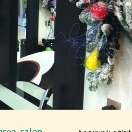
Sapins de noel
et
guirland