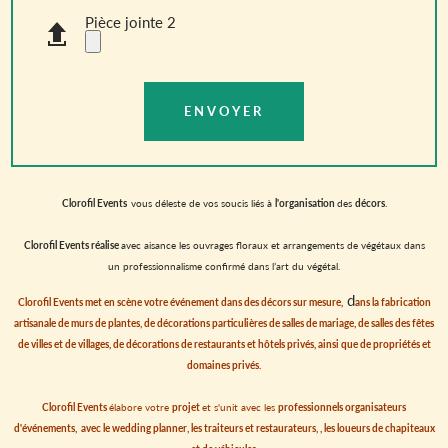
Pièce jointe 2
Clorofil Events
vous déleste de vos soucis liés à
l'organisation
des
décors
.
Clorofil Events réalise
avec aisance les ouvrages floraux et arrangements de végétaux dans
un professionnalisme confirmé dans l’art du végétal.
d
Clorofil Events met en scène votre événement dans des décors sur mesure,
ans la fabrication
artisanale de
murs de plantes, de
décorations particulières de salles de mariage, de salles des fêtes
de villes et de villages, de décorations de restaurants et hôtels privés, ainsi que de propriétés et
domaines privés.
Clorofil Events
élabore votre
projet
et s'unit avec les
professionnels organisateurs
d'événements, avec le wedding planner, les traiteurs et restaurateurs,
,
les loueurs de chapiteaux