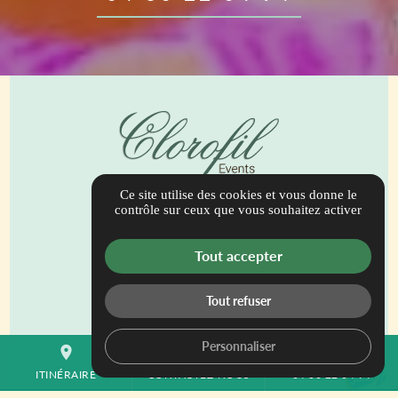
Ce site utilise des cookies et vous donne le
944 Bis Route de Draguignan
contrôle sur ceux que vous souhaitez activer
83690 Salernes
contact@clorofilevents.com
Tout accepter
04 30 22 04 94
Tout refuser
ITINÉRAIRE
Personnaliser
place
mail
call
ITINÉRAIRE
CONTACTEZ-NOUS
04 30 22 04 94