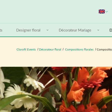
S
ts
Designer floral
Décorateur Mariage
D
Clorofil Events
Décorateur floral
Compositions florales
Composition