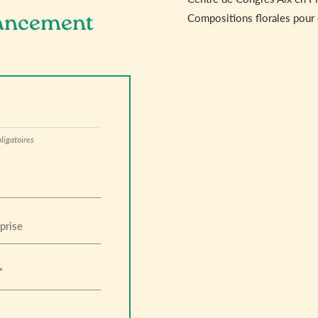
r
Compositions florales pour
lancement
ligatoires
prise
*