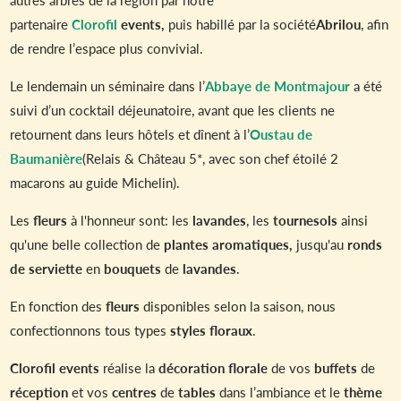
partenaire
Clorofil
events,
puis habillé par la société
Abrilou
, afin
de rendre l’espace plus convivial.
Le lendemain un séminaire dans l’
Abbaye de Montmajour
a été
suivi d’un cocktail déjeunatoire, avant que les clients ne
retournent dans leurs hôtels et dînent à l’
Oustau de
Baumanière
(Relais & Château 5*, avec son chef étoilé 2
macarons au guide Michelin).
Les
fleurs
à l'honneur sont: les
lavandes
, les
tournesols
ainsi
qu'une belle collection de
plantes
aromatiques,
jusqu'au
ronds
de serviette
en
bouquets
de
lavandes
.
En fonction des
fleurs
disponibles selon la saison, nous
confectionnons tous types
styles floraux
.
Clorofil events
réalise la
décoration
florale
de vos
buffets
de
réception
et vos
centres
de
tables
dans l’ambiance et le
thème