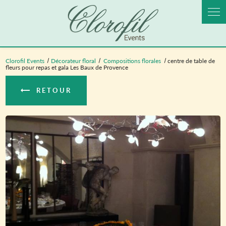
Panneau de gestion des cookies
Clorofil Events
Décorateur floral
Compositions florales
centre de table de
fleurs pour repas et gala Les Baux de Provence
RETOUR