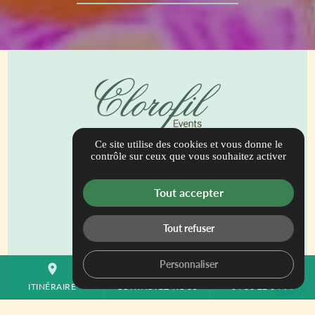
Ce site utilise des cookies et vous donne le
944 Bis Route de Draguignan
contrôle sur ceux que vous souhaitez activer
83690 Salernes
contact@clorofilevents.com
Tout accepter
04 30 22 04 94
Tout refuser
ITINÉRAIRE
Personnaliser
place
mail
call
ITINÉRAIRE
CONTACTEZ-NOUS
04 30 22 04 94